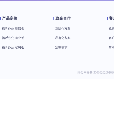
产品定价
政企合作
客
福昕办公 基础版
正版化方案
兑
福昕办公 商业版
私有化方案
客
福昕办公 定制版
定制需求
帮
闽公网安备 3501020200163